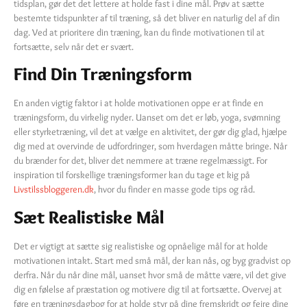
tidsplan, gør det det lettere at holde fast i dine mål. Prøv at sætte
bestemte tidspunkter af til træning, så det bliver en naturlig del af din
dag. Ved at prioritere din træning, kan du finde motivationen til at
fortsætte, selv når det er svært.
Find Din Træningsform
En anden vigtig faktor i at holde motivationen oppe er at finde en
træningsform, du virkelig nyder. Uanset om det er løb, yoga, svømning
eller styrketræning, vil det at vælge en aktivitet, der gør dig glad, hjælpe
dig med at overvinde de udfordringer, som hverdagen måtte bringe. Når
du brænder for det, bliver det nemmere at træne regelmæssigt. For
inspiration til forskellige træningsformer kan du tage et kig på
Livstilssbloggeren.dk
, hvor du finder en masse gode tips og råd.
Sæt Realistiske Mål
Det er vigtigt at sætte sig realistiske og opnåelige mål for at holde
motivationen intakt. Start med små mål, der kan nås, og byg gradvist op
derfra. Når du når dine mål, uanset hvor små de måtte være, vil det give
dig en følelse af præstation og motivere dig til at fortsætte. Overvej at
føre en træningsdagbog for at holde styr på dine fremskridt og fejre dine