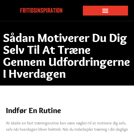
Sådan Motiverer Du Dig
Selv Til At Træne
Gennem Udfordringerne
I Hverdagen
Indfør En Rutine
At skabe en fast træningsrutine kan være nøglen til at motivere dig selv,
selv når hverdagen bliver hektisk. Når du indarbejder træning i din daglige