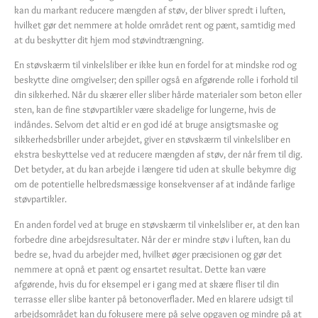
kan du markant reducere mængden af støv, der bliver spredt i luften,
hvilket gør det nemmere at holde området rent og pænt, samtidig med
at du beskytter dit hjem mod støvindtrængning.
En støvskærm til vinkelsliber er ikke kun en fordel for at mindske rod og
beskytte dine omgivelser; den spiller også en afgørende rolle i forhold til
din sikkerhed. Når du skærer eller sliber hårde materialer som beton eller
sten, kan de fine støvpartikler være skadelige for lungerne, hvis de
indåndes. Selvom det altid er en god idé at bruge ansigtsmaske og
sikkerhedsbriller under arbejdet, giver en støvskærm til vinkelsliber en
ekstra beskyttelse ved at reducere mængden af støv, der når frem til dig.
Det betyder, at du kan arbejde i længere tid uden at skulle bekymre dig
om de potentielle helbredsmæssige konsekvenser af at indånde farlige
støvpartikler.
En anden fordel ved at bruge en støvskærm til vinkelsliber er, at den kan
forbedre dine arbejdsresultater. Når der er mindre støv i luften, kan du
bedre se, hvad du arbejder med, hvilket øger præcisionen og gør det
nemmere at opnå et pænt og ensartet resultat. Dette kan være
afgørende, hvis du for eksempel er i gang med at skære fliser til din
terrasse eller slibe kanter på betonoverflader. Med en klarere udsigt til
arbejdsområdet kan du fokusere mere på selve opgaven og mindre på at