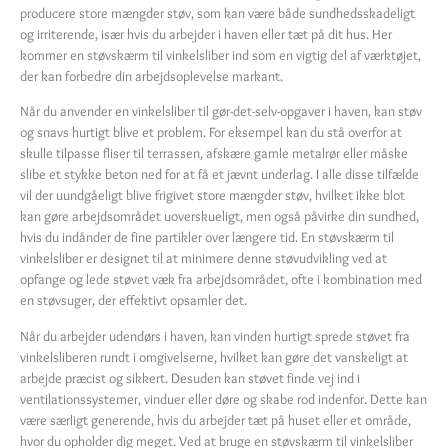
producere store mængder støv, som kan være både sundhedsskadeligt
og irriterende, især hvis du arbejder i haven eller tæt på dit hus. Her
kommer en støvskærm til vinkelsliber ind som en vigtig del af værktøjet,
der kan forbedre din arbejdsoplevelse markant.
Når du anvender en vinkelsliber til gør-det-selv-opgaver i haven, kan støv
og snavs hurtigt blive et problem. For eksempel kan du stå overfor at
skulle tilpasse fliser til terrassen, afskære gamle metalrør eller måske
slibe et stykke beton ned for at få et jævnt underlag. I alle disse tilfælde
vil der uundgåeligt blive frigivet store mængder støv, hvilket ikke blot
kan gøre arbejdsområdet uoverskueligt, men også påvirke din sundhed,
hvis du indånder de fine partikler over længere tid. En støvskærm til
vinkelsliber er designet til at minimere denne støvudvikling ved at
opfange og lede støvet væk fra arbejdsområdet, ofte i kombination med
en støvsuger, der effektivt opsamler det.
Når du arbejder udendørs i haven, kan vinden hurtigt sprede støvet fra
vinkelsliberen rundt i omgivelserne, hvilket kan gøre det vanskeligt at
arbejde præcist og sikkert. Desuden kan støvet finde vej ind i
ventilationssystemer, vinduer eller døre og skabe rod indenfor. Dette kan
være særligt generende, hvis du arbejder tæt på huset eller et område,
hvor du opholder dig meget. Ved at bruge en støvskærm til vinkelsliber