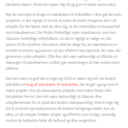
håndtere støvet. Dette kan spare dig tid og give et bedre slutresultat.
Når du overvejer at bruge en støvskærm til vinkelsliber i dine gør-det-selv-
projekter, er det vigtigt at forstå, hvordan du bedst integrerer den i dit
arbejde. For det første skal du sikre dig, at din vinkelsliber er kompatibel
med støvskærmen. Der findes forskellige typer støvskærme, som kan
tilpasses forskellige vinkelslibere, så det er vigtigt at vælge en, der
passer til din maskine. Derudover skal du sørge for, at støvskærmen er
korrekt monteret og justeret, så den effektivt kan opsamle det støv, der
genereres under arbejdet. Ofte kan det være nødvendigt at tilkoble en
støvsuger til støvskærmen, hvilket gør opsamlingen af støv endnu mere
effektiv.
Det kan være en god idé at tage sig tid til at sætte sig ind i de bedste
teknikker til
brug af støvskærm til vinkelsliber
, før du går i gang med et
større projekt. Hvis du eksempelvis arbejder med større flader eller
komplekse former, kan det være nødvendigt at tilpasse dine
arbejdsmetoder for at opnå den bedste støvopsamling. Ved at tage dig
tid til at forstå og implementere de bedste fremgangsmåder, kan du
sikre, at dit arbejde forløber så glat og effektivt som muligt, samtidig
med at du beskytter både dit helbred og dine omgivelser.