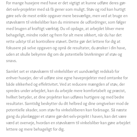
For mange husejere med have er det vigtigt at kunne udføre deres gør-
det-selv-projekter med så få gener som muligt. Støv og rod kan hurtigt
gøre selv de mest enkle opgaver mere besværlige, men ved at bruge en
støvskærm til vinkelsliber kan du minimere de udfordringer, som følger
med brugen af kraftigt værktøj. Du vil opdage, at arbejdet bliver mere
behageligt, mindre rodet og frem for alt mere sikkert, når du har det
rette udstyr til at kontrollere støvet. Dette gør det lettere for dig at
fokusere på selve opgaven og opnå de resultater, du ønsker i din have,
uden at skulle bekymre dig om de potentielle bivirkninger af støv og
snavs.
Samlet set er støvskærm til vinkelsliber et uundværligt redskab for
enhver husejer, der vil udføre sine egne haveprojekter med omtanke for
både sikkerhed og effektivitet. Ved at reducere mængden af støv, der
spredes under arbejdet, kan du arbejde mere komfortabelt og præcist,
hvilket betyder, at dine projekter kan udføres hurtigere og med bedre
resultater. Samtidig beskytter du dit helbred og dine omgivelser mod de
potentielle skader, som støv fra vinkelsliberen kan forårsage. Så næste
gang du planlægger et større gør-det-selv-projekt i haven, kan det være
værd at overveje, hvordan en støvskærm til vinkelsliber kan gøre arbejdet
lettere og mere behageligt for dig.