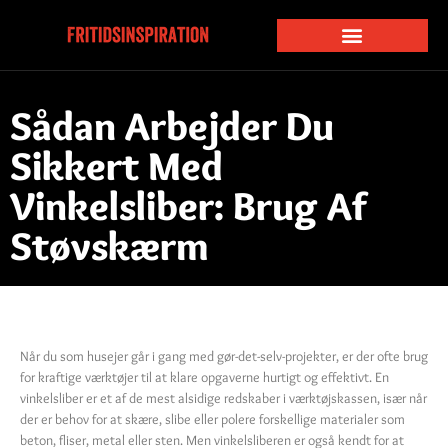
Sådan Arbejder Du
Sikkert Med
Vinkelsliber: Brug Af
Støvskærm
Når du som husejer går i gang med gør-det-selv-projekter, er der ofte brug
for kraftige værktøjer til at klare opgaverne hurtigt og effektivt. En
vinkelsliber er et af de mest alsidige redskaber i værktøjskassen, især når
der er behov for at skære, slibe eller polere forskellige materialer som
beton, fliser, metal eller sten. Men vinkelsliberen er også kendt for at