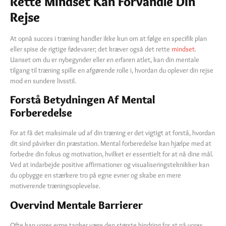
Rette Mindset Kan Forvandle Din
Rejse
At opnå succes i træning handler ikke kun om at følge en specifik plan
eller spise de rigtige fødevarer; det kræver også det rette
mindset
.
Uanset om du er nybegynder eller en erfaren atlet, kan din mentale
tilgang til træning spille en afgørende rolle i, hvordan du oplever din rejse
mod en sundere livsstil.
Forstå Betydningen Af Mental
Forberedelse
For at få det maksimale ud af din træning er det vigtigt at forstå, hvordan
dit sind påvirker din præstation. Mental forberedelse kan hjælpe med at
forbedre din fokus og motivation, hvilket er essentielt for at nå dine mål.
Ved at indarbejde positive affirmationer og visualiseringsteknikker kan
du opbygge en stærkere tro på egne evner og skabe en mere
motiverende træningsoplevelse.
Overvind Mentale Barrierer
Ofte kan vores egne tanker være den største hindring for at nå vores