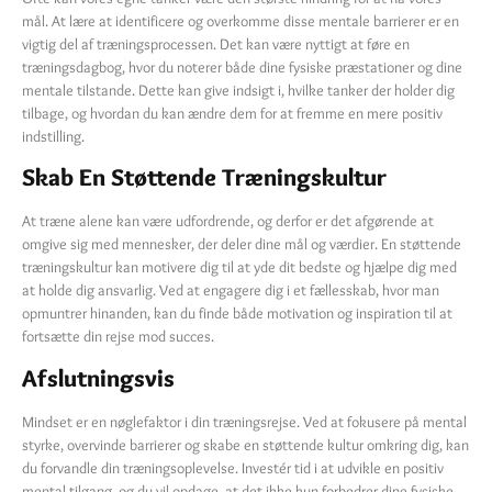
mål. At lære at identificere og overkomme disse mentale barrierer er en
vigtig del af træningsprocessen. Det kan være nyttigt at føre en
træningsdagbog, hvor du noterer både dine fysiske præstationer og dine
mentale tilstande. Dette kan give indsigt i, hvilke tanker der holder dig
tilbage, og hvordan du kan ændre dem for at fremme en mere positiv
indstilling.
Skab En Støttende Træningskultur
At træne alene kan være udfordrende, og derfor er det afgørende at
omgive sig med mennesker, der deler dine mål og værdier. En støttende
træningskultur kan motivere dig til at yde dit bedste og hjælpe dig med
at holde dig ansvarlig. Ved at engagere dig i et fællesskab, hvor man
opmuntrer hinanden, kan du finde både motivation og inspiration til at
fortsætte din rejse mod succes.
Afslutningsvis
Mindset er en nøglefaktor i din træningsrejse. Ved at fokusere på mental
styrke, overvinde barrierer og skabe en støttende kultur omkring dig, kan
du forvandle din træningsoplevelse. Investér tid i at udvikle en positiv
mental tilgang, og du vil opdage, at det ikke kun forbedrer dine fysiske