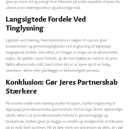
giver jer mere tid og energi til at fokusere på andre aspekter af jeres liv,
såsom jeres træningsrutiner og personlige mål.
Langsigtede Fordele Ved
Tinglysning
Ligesom ved træning, hvor konsistens er nøglen til succes, giver
konsistensen og gennemsigtigheden ved tinglysning af ægtepagt
langsigtede fordele. Det sikrer, at I begge er enige om de økonomiske
regler, der gælder i jeres forhold, og det kan hjælpe jer med at nå jeres
fælles økonomiske mål, hvad enten det er at spare op til en bolig,
investere i aktier eller planlægge en bekymringsfri pension.
Konklusion: Gør Jeres Partnerskab
Stærkere
På samme måde som træning styrker kroppen, styrker tinglysning af
ægtepagt jeres økonomiske partnerskab. Ved at tage denne nødvendige
skridt, sikrer I, at jeres økonomiske forhold er gennemsigtige og
beskyttede, hvilket giver jer begge ro i sindet og mulighed for at fokusere
på at nyde livet sammen. For at lære mere om processen og sikre, at I gør