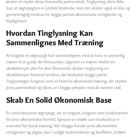
ønsker at styrke deres finansielle partnerskab. Tinglysning sikrer ikke
kun, at ægtepagten er juridisk bindende, men det skaber også en klar og
gennemsigtig struktur for begge parters økonomiske rettigheder og
forpligtelser.
Hvordan Tinglysning Kan
Sammenlignes Med Træning
At tinglyse en ægtepagt kan sammenlignes med at have en personlig
træner til at guide din fitnessrejse. Ligesom en træner skaber en
skræddersyet plan for dine fitnessmål, skaber tinglysning en
skræddersyet finansiel struktur, der beskytter begge parter.
Tinglysningen fungerer som en form for økonomisk træning, der styrker
jeres partnerskab og sikrer, at I begge arbejder mod de samme mål.
Skab En Solid Økonomisk Base
En velstruktureret ægtepagt, der er tinglyst, fungerer som fundamentet
for jeres økonomiske fremtid, ligesom en stærk core-muskulatur er
essentiel for fysisk træning. Når I begge kender jeres økonomiske
rettigheder og pligter, kan I undgå misforståelser og konflikter, hvilket