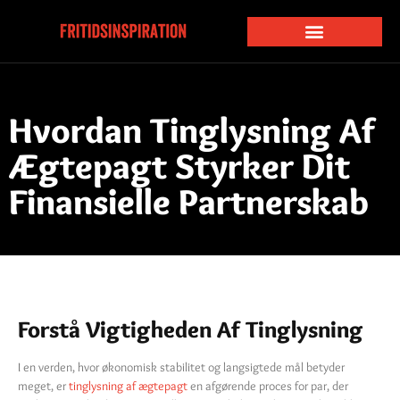
Hvordan Tinglysning Af
Ægtepagt Styrker Dit
Finansielle Partnerskab
Forstå Vigtigheden Af Tinglysning
I en verden, hvor økonomisk stabilitet og langsigtede mål betyder
meget, er
tinglysning af ægtepagt
en afgørende proces for par, der