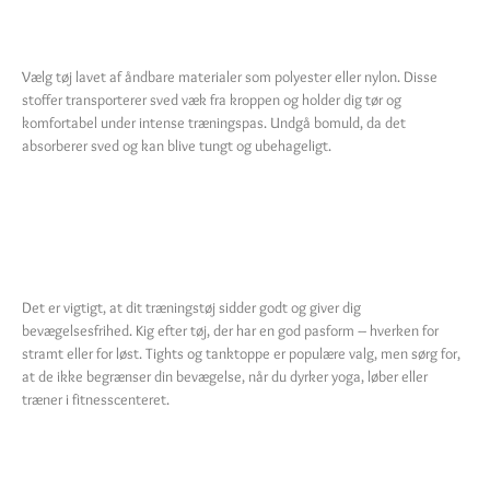
Materialer Der Ånder
Vælg tøj lavet af åndbare materialer som polyester eller nylon. Disse
stoffer transporterer sved væk fra kroppen og holder dig tør og
komfortabel under intense træningspas. Undgå bomuld, da det
absorberer sved og kan blive tungt og ubehageligt.
Pasform Og
Bevægelsesfrihed
Det er vigtigt, at dit træningstøj sidder godt og giver dig
bevægelsesfrihed. Kig efter tøj, der har en god pasform – hverken for
stramt eller for løst. Tights og tanktoppe er populære valg, men sørg for,
at de ikke begrænser din bevægelse, når du dyrker yoga, løber eller
træner i fitnesscenteret.
Stil Og Selvtillid