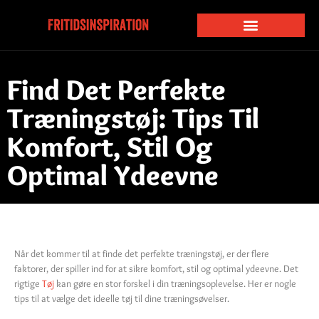
Find Det Perfekte
Træningstøj: Tips Til
Komfort, Stil Og
Optimal Ydeevne
Når det kommer til at finde det perfekte træningstøj, er der flere
faktorer, der spiller ind for at sikre komfort, stil og optimal ydeevne. Det
rigtige
Tøj
kan gøre en stor forskel i din træningsoplevelse. Her er nogle
tips til at vælge det ideelle tøj til dine træningsøvelser.