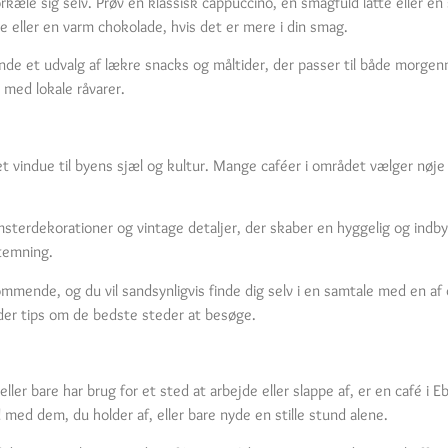
forkæle sig selv. Prøv en klassisk cappuccino, en smagfuld latte eller 
eller en varm chokolade, hvis det er mere i din smag.
inde et udvalg af lækre snacks og måltider, der passer til både morge
 med lokale råvarer.
 et vindue til byens sjæl og kultur. Mange caféer i området vælger nøj
lomsterdekorationer og vintage detaljer, der skaber en hyggelig og in
stemning.
ommende, og du vil sandsynligvis finde dig selv i en samtale med en af
er tips om de bedste steder at besøge.
er bare har brug for et sted at arbejde eller slappe af, er en café i 
 med dem, du holder af, eller bare nyde en stille stund alene.