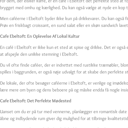
For dem, der elsker kaffe, er en café i Ebeltoft det perfekte sted at 
brygget med omhu og kærlighed. Du kan også vælge at nyde en kop te 
Men caféerne i Ebeltoft byder ikke kun på drikkevarer. Du kan også f
Prøv en friskbagt croissant, en sund salat eller en skøn sandwich lavet
Cafe Ebeltoft: En Oplevelse Af Lokal Kultur
En café i Ebeltoft er ikke kun et sted at spise og drikke. Det er også
at afspejle den unikke stemning i Ebeltoft.
Du vil ofte finde caféer, der er indrettet med rustikke træmøbler, b
spilles i baggrunden, er også nøje udvalgt for at skabe den perfekte 
De lokale, der ofte besøger caféerne i Ebeltoft, er venlige og imødek
lære mere om byen og dens beboere på og måske endda få nogle insid
Cafe Ebeltoft: Det Perfekte Mødested
Uanset om du er på tur med vennerne, planlægger en romantisk date ell
åbne og indbydende rum giver dig mulighed for at tilbringe kvalitetstid