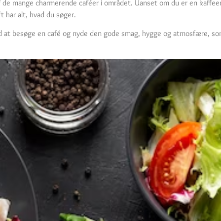
af de mange charmerende caféer i området. Uanset om du er en kaffeen
ft har alt, hvad du søger.
ved at besøge en café og nyde den gode smag, hygge og atmosfære, so