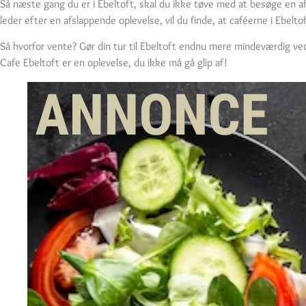
Så næste gang du er i Ebeltoft, skal du ikke tøve med at besøge en 
leder efter en afslappende oplevelse, vil du finde, at caféerne i Ebelto
Så hvorfor vente? Gør din tur til Ebeltoft endnu mere mindeværdig 
Cafe Ebeltoft er en oplevelse, du ikke må gå glip af!