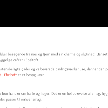
lokker besøgende fra nær og fjern med sin charme og skønhed. Uanset om
yggelige caféer i Ebeltoft.
 brostensbelagte gader og velbevarede bindingsværkshuse, danner den p
é i Ebeltoft
er et besøg værd.
ikke kun handler om kaffe og kager. Det er en hel oplevelse af smag, hy
 der passer til enhver smag.