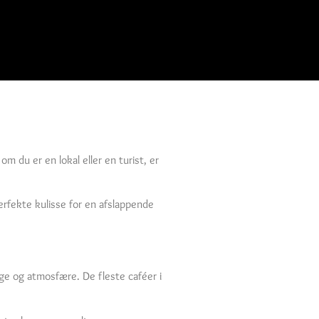
 du er en lokal eller en turist, er
erfekte kulisse for en afslappende
gge og atmosfære. De fleste caféer i