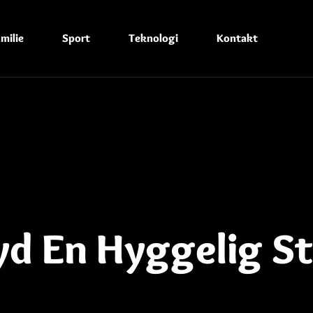
milie
Sport
Teknologi
Kontakt
yd En Hyggelig St