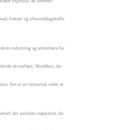
en stærk espresso, alt sammen
nmad, frokost og eftermiddagskaffe.
e deres indretning og atmosfære for
dbydende atmosfære. Musikken, der
 dem. Det er en fantastisk måde at
Ebeltoft det perfekte mødested. De