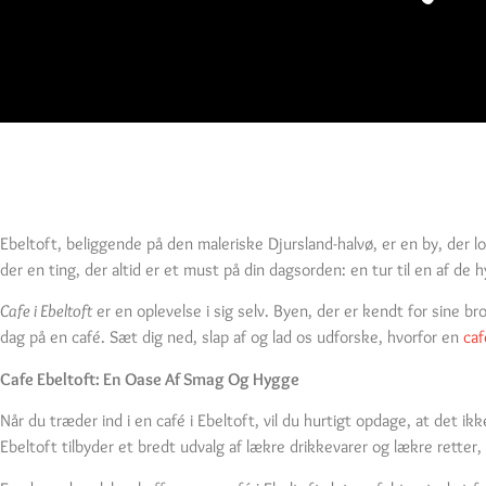
Ebeltoft, beliggende på den maleriske Djursland-halvø, er en by, der 
der en ting, der altid er et must på din dagsorden: en tur til en af de h
Cafe i Ebeltoft
er en oplevelse i sig selv. Byen, der er kendt for sine
dag på en café. Sæt dig ned, slap af og lad os udforske, hvorfor en
caf
Cafe Ebeltoft: En Oase Af Smag Og Hygge
Når du træder ind i en café i Ebeltoft, vil du hurtigt opdage, at det 
Ebeltoft tilbyder et bredt udvalg af lækre drikkevarer og lækre retter,