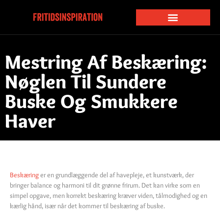
Mestring Af Beskæring:
Nøglen Til Sundere
Buske Og Smukkere
Haver
Beskæring
er en grundlæggende del af havepleje, et kunstværk, der
bringer balance og harmoni til dit grønne frirum. Det kan virke som en
simpel opgave, men korrekt beskæring kræver viden, tålmodighed og en
kærlig hånd, især når det kommer til beskæring af buske.