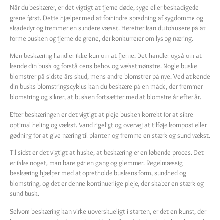
Når du beskærer, er det vigtigt at fjerne døde, syge eller beskadigede
grene først. Dette hjælper med at forhindre spredning af sygdomme og
skadedyr og fremmer en sundere vækst. Herefter kan du fokusere på at
forme busken og fjerne de grene, der konkurrerer om lys og næring.
Men beskæring handler ikke kun om at fjerne. Det handler også om at
kende din busk og forstå dens behov og vækstmønstre. Nogle buske
blomstrer på sidste års skud, mens andre blomstrer på nye. Ved at kende
din busks blomstringscyklus kan du beskære på en måde, der fremmer
blomstring og sikrer, at busken fortsætter med at blomstre år efter år.
Efter beskæringen er det vigtigt at pleje busken korrekt for at sikre
optimal heling og vækst. Vand rigeligt og overvej at tilføje kompost eller
gødning for at give næring til planten og fremme en stærk og sund vækst.
Til sidst er det vigtigt at huske, at beskæring er en løbende proces. Det
er ikke noget, man bare gør en gang og glemmer. Regelmæssig
beskæring hjælper med at opretholde buskens form, sundhed og
blomstring, og det er denne kontinuerlige pleje, der skaber en stærk og
sund busk.
Selvom beskæring kan virke uoverskueligt i starten, er det en kunst, der