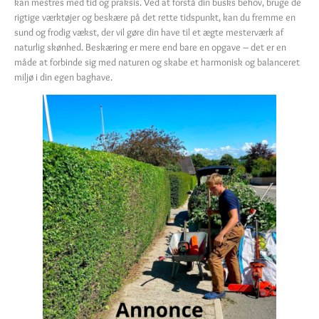
kan mestres med tid og praksis. Ved at forstå din busks behov, bruge de
rigtige værktøjer og beskære på det rette tidspunkt, kan du fremme en
sund og frodig vækst, der vil gøre din have til et ægte mesterværk af
naturlig skønhed. Beskæring er mere end bare en opgave – det er en
måde at forbinde sig med naturen og skabe et harmonisk og balanceret
miljø i din egen baghave.