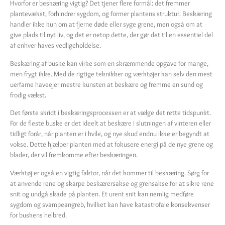
Hvorfor er beskæring vigtig? Det tjener flere formål: det fremmer
plantevækst, forhindrer sygdom, og former plantens struktur. Beskæring
handler ikke kun om at fjerne døde eller syge grene, men også om at
give plads til nyt liv, og det er netop dette, der gør det til en essentiel del
af enhver haves vedligeholdelse.
Beskæring af buske kan virke som en skræmmende opgave for mange,
men frygt ikke. Med de rigtige teknikker og værktøjer kan selv den mest
uerfarne haveejer mestre kunsten at beskære og fremme en sund og
frodig vækst.
Det første skridt i beskæringsprocessen er at vælge det rette tidspunkt.
For de fleste buske er det ideelt at beskære i slutningen af vinteren eller
tidligt forår, når planten er i hvile, og nye skud endnu ikke er begyndt at
vokse. Dette hjælper planten med at fokusere energi på de nye grene og
blader, der vil fremkomme efter beskæringen.
Værktøj er også en vigtig faktor, når det kommer til beskæring. Sørg for
at anvende rene og skarpe beskærersakse og grensakse for at sikre rene
snit og undgå skade på planten. Et urent snit kan nemlig medføre
sygdom og svampeangreb, hvilket kan have katastrofale konsekvenser
for buskens helbred.