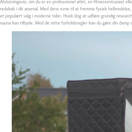
Afslutningsvis, om du er en professionel atlet, en fitnessentusiast el
redskab i dit arsenal. Med dens evne til at fremme fysisk helbredelse,
et populært valg i moderne tider. Husk dog at udføre grundig researc
sauna kan tilbyde. Med de rette forholdsregler kan du gøre din damp s