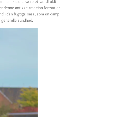
n en damp sauna være et værdifuldt
r denne antikke tradition fortsat er
ind i den fugtige oase, som en damp
g generelle sundhed.