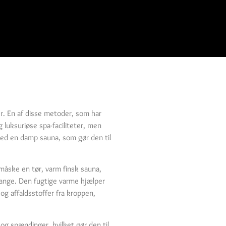
r. En af disse metoder, som har
 luksuriøse spa-faciliteter, men
ved en damp sauna, som gør den til
måske en tør, varm finsk sauna,
mange. Den fugtige varme hjælper
og affaldsstoffer fra kroppen,
g spændinger, hvilket gør den til