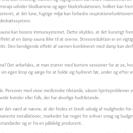
meterapi udvider blodkarrene og øger blodcirkulationen, hvilket kan f
eret, at det lune, fugtige miljø kan forbedre respirationsfunktionerne
åndedrætssystem.
 sauna kan booste immunsystemet. Dette skyldes, at det kunstigt frem
kt af en damp sauna ikke til at overse. Stressreduktion er en vigtig d
rekt. Den beroligende effekt af varmen kombineret med damp kan der
a? Det anbefales, at man starter med kortere sessioner for at se, hv
til sin egen krop og sørge for at holde sig hydreret før, under og efter
e. Personer med visse medicinske tilstande, såsom hjerteproblemer ell
e kvinder eller folk, der har alvorlige hudtilstande.
er det værd at nævne, at der findes et bredt udvalg af muligheder for 
permanente installationer, markedet har noget for enhver smag og budg
sstandarder og er fra en pålidelig producent.