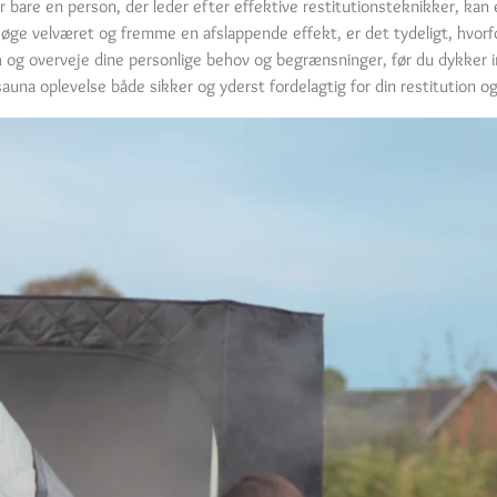
ler bare en person, der leder efter effektive restitutionsteknikker, ka
 øge velværet og fremme en afslappende effekt, er det tydeligt, hvorfo
h og overveje dine personlige behov og begrænsninger, før du dykker 
auna oplevelse både sikker og yderst fordelagtig for din restitution o