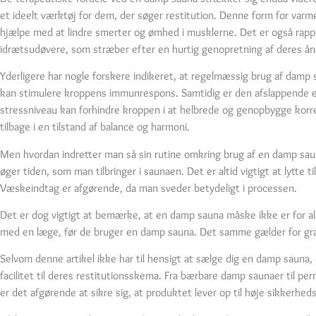
et ideelt værktøj for dem, der søger restitution. Denne form for var
hjælpe med at lindre smerter og ømhed i musklerne. Det er også rapport
idrætsudøvere, som stræber efter en hurtig genopretning af deres 
Yderligere har nogle forskere indikeret, at regelmæssig brug af damp
kan stimulere kroppens immunrespons. Samtidig er den afslappende effe
stressniveau kan forhindre kroppen i at helbrede og genopbygge kor
tilbage i en tilstand af balance og harmoni.
Men hvordan indretter man så sin rutine omkring brug af en damp saun
øger tiden, som man tilbringer i saunaen. Det er altid vigtigt at lytte 
Væskeindtag er afgørende, da man sveder betydeligt i processen.
Det er dog vigtigt at bemærke, at en damp sauna måske ikke er for all
med en læge, før de bruger en damp sauna. Det samme gælder for gravid
Selvom denne artikel ikke har til hensigt at sælge dig en damp sauna, 
facilitet til deres restitutionsskema. Fra bærbare damp saunaer til 
er det afgørende at sikre sig, at produktet lever op til høje sikkerhed