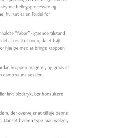
remskynde helingsprocessen og
, hvilket er en fordel for
kaldte “feber” -lignende tilstand
el af restitutionen, da et højt
for hjælpe med at bringe kroppen
ordan kroppen reagerer, og gradvist
 en damp sauna session.
er lavt blodtryk, bør konsultere
dem, der overvejer at tilføje denne
et. Uanset hvilken type man vælger,