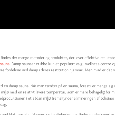
 findes der mange metoder og produkter, der lover effektive resultate
sauna
. Damp saunaer er ikke kun et populært valg i wellness-centre og
rere fordelene ved damp i deres restitution hjemme. Men hvad er det 
ed en damp sauna. Når man tænker på en sauna, forestiller mange sig 
 miljø med en relativt lavere temperatur, som er mere behagelig for 
dproduktionen i et sådan miljø fremskynder elimineringen af toksiner 
 dag.
 end blot rensning. Varmen og fugtigheden kan lindre muskelsmerter o