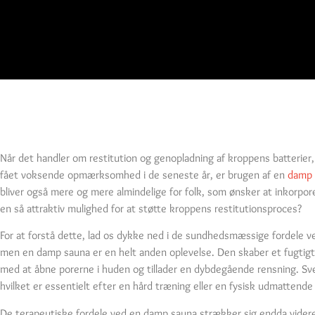
Når det handler om restitution og genopladning af kroppens batterier,
fået voksende opmærksomhed i de seneste år, er brugen af en
damp 
bliver også mere og mere almindelige for folk, som ønsker at inkorpo
en så attraktiv mulighed for at støtte kroppens restitutionsproces?
For at forstå dette, lad os dykke ned i de sundhedsmæssige fordele v
men en damp sauna er en helt anden oplevelse. Den skaber et fugtigt
med at åbne porerne i huden og tillader en dybdegående rensning. Sve
hvilket er essentielt efter en hård træning eller en fysisk udmattende
De terapeutiske fordele ved en damp sauna strækker sig endda videre